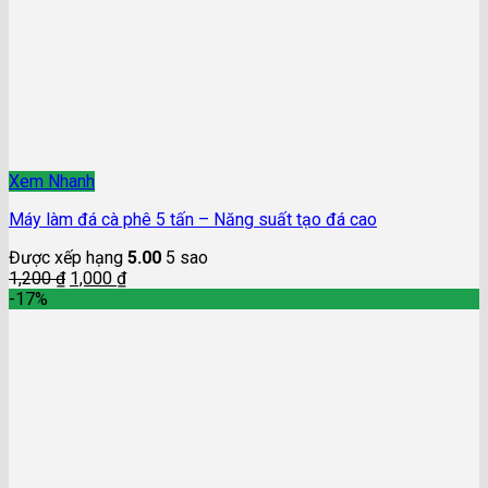
Xem Nhanh
Máy làm đá cà phê 5 tấn – Năng suất tạo đá cao
Được xếp hạng
5.00
5 sao
1,200
₫
1,000
₫
-17%