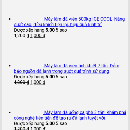
Máy làm đá viên 500kg ICE COOL-Năng
suất cao, điều khiển tiện lợi, hiệu quả kinh tế.
Được xếp hạng
5.00
5 sao
1,200
₫
1,000
₫
Máy làm đá viên tinh khiết 7 tấn: Đảm
bảo nguồn đá lạnh trong suốt quá trình sử dụng
Được xếp hạng
5.00
5 sao
1,200
₫
1,000
₫
Máy làm đá uống cà phê 3 tấn: Khám phá
công nghệ tiên tiến để tạo ra đá lạnh tuyệt vời
Được xếp hạng
5.00
5 sao
1,200
₫
1,000
₫