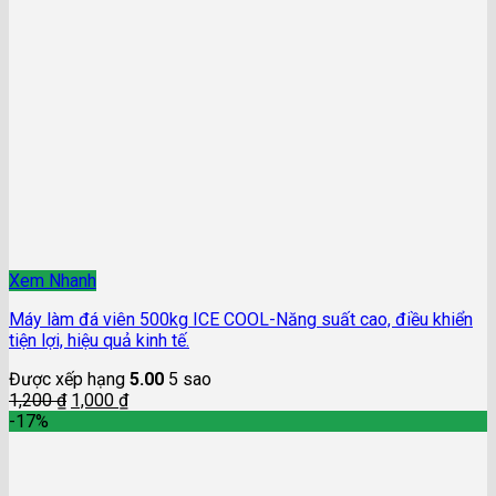
Xem Nhanh
Máy làm đá viên 500kg ICE COOL-Năng suất cao, điều khiển
tiện lợi, hiệu quả kinh tế.
Được xếp hạng
5.00
5 sao
1,200
₫
1,000
₫
-17%