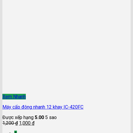
Xem Nhanh
Máy cấp đông nhanh 12 khay IC-420FC
Được xếp hạng
5.00
5 sao
1,200
₫
1,000
₫