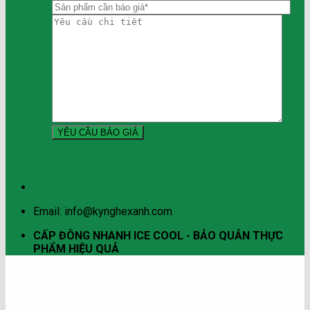
Email: info@kynghexanh.com
CẤP ĐÔNG NHANH ICE COOL - BẢO QUẢN THỰC
PHẨM HIỆU QUẢ