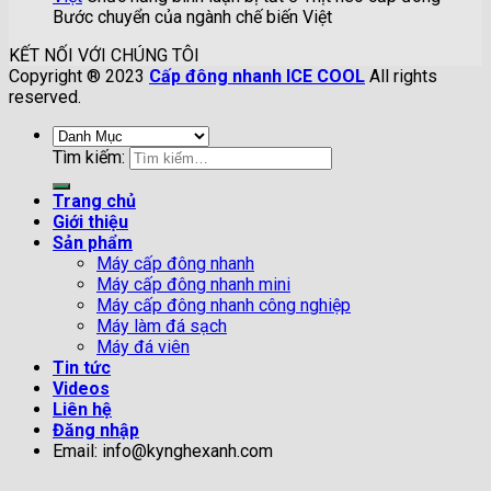
Bước chuyển của ngành chế biến Việt
KẾT NỐI VỚI CHÚNG TÔI
Copyright ® 2023
Cấp đông nhanh ICE COOL
All rights
reserved.
Tìm kiếm:
Trang chủ
Giới thiệu
Sản phẩm
Máy cấp đông nhanh
Máy cấp đông nhanh mini
Máy cấp đông nhanh công nghiệp
Máy làm đá sạch
Máy đá viên
Tin tức
Videos
Liên hệ
Đăng nhập
Email: info@kynghexanh.com