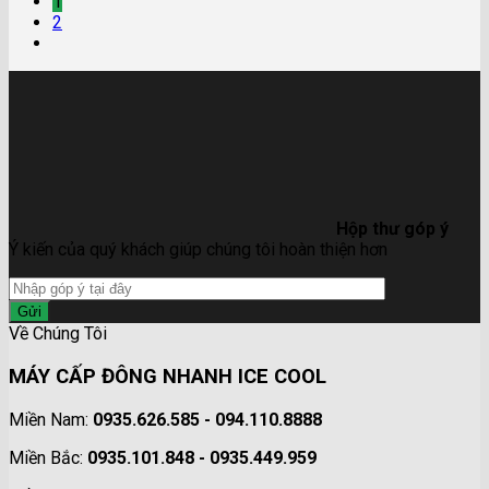
1
2
Hộp thư góp ý
Ý kiến của quý khách giúp chúng tôi hoàn thiện hơn
Về Chúng Tôi
MÁY CẤP ĐÔNG NHANH ICE COOL
Miền Nam:
0935.626.585 - 094.110.8888
Miền Bắc:
0935.101.848 - 0935.449.959