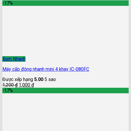
-17%
Xem Nhanh
Máy cấp đông nhanh mini 4 khay IC-080FC
Được xếp hạng
5.00
5 sao
1,200
₫
1,000
₫
-17%