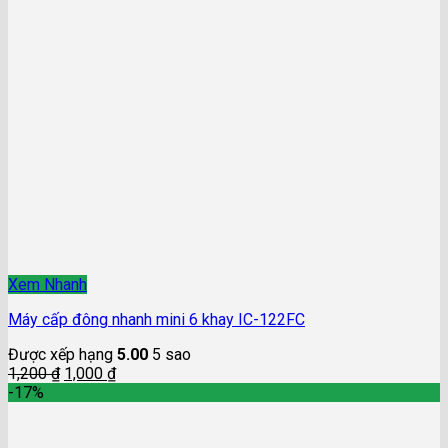
Xem Nhanh
Máy cấp đông nhanh mini 6 khay IC-122FC
Được xếp hạng
5.00
5 sao
1,200
₫
1,000
₫
-17%