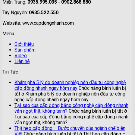
Miền Trung:
0935.995.035 - 0902.868.880
Tây Nguyên:
0935.522.550
Website: www.capdongnhanh.com
Menu
Giới thiệu
Sản phẩm
Video
Liên hệ
Tin Tức
Khám phá 5 lý do doanh nghiệp nên đầu tư công nghệ
cấp đông nhanh ngay hôm nay
Chức năng bình luận bị
tắt
ở Khám phá 5 lý do doanh nghiệp nên đầu tư công
nghệ cấp đông nhanh ngay hôm nay
Tại sao cua cấp đông bằng công nghệ cấp đông nhanh
vẫn ngọt thịt, không tanh?
Chức năng bình luận bị tắt
ở
Tại sao cua cấp đông bằng công nghệ cấp đông nhanh
vẫn ngọt thịt, không tanh?
Thịt heo cấp đông – Bước chuyển của ngành chế biến
Việt
Chức năng bình luận bị tắt
ở Thịt heo cấp đông –