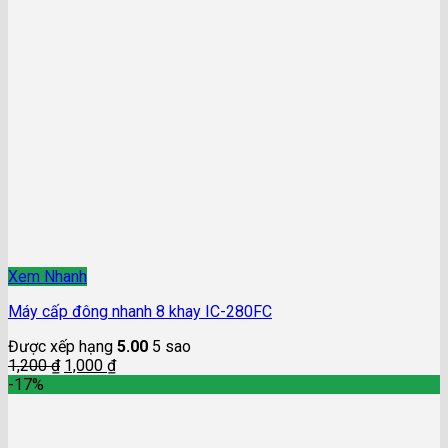
Xem Nhanh
Máy cấp đông nhanh 8 khay IC-280FC
Được xếp hạng
5.00
5 sao
1,200
₫
1,000
₫
-17%