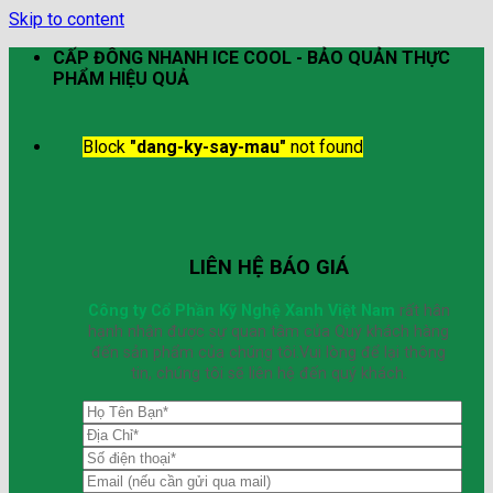
Skip to content
CẤP ĐÔNG NHANH ICE COOL - BẢO QUẢN THỰC
PHẨM HIỆU QUẢ
Block
"dang-ky-say-mau"
not found
LIÊN HỆ BÁO GIÁ
Công ty Cổ Phần Kỹ Nghệ Xanh Việt Nam
rất hân
hạnh nhận được sự quan tâm của Quý khách hàng
đến sản phẩm của chúng tôi.Vui lòng để lại thông
tin, chúng tôi sẽ liên hệ đến quý khách.