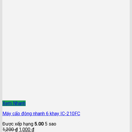
Xem Nhanh
Máy cấp đông nhanh 6 khay IC-210FC
Được xếp hạng
5.00
5 sao
1,200
₫
1,000
₫