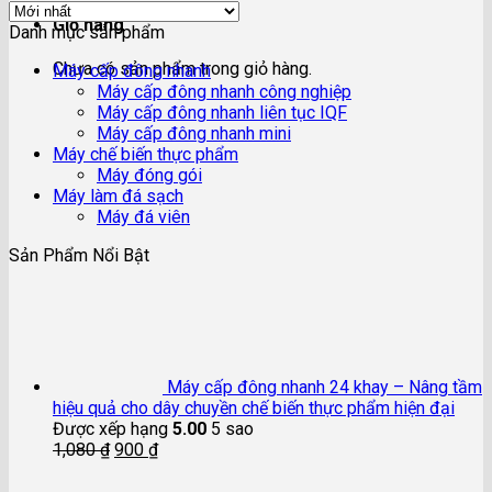
Giỏ hàng
Danh mục sản phẩm
Chưa có sản phẩm trong giỏ hàng.
Máy cấp đông nhanh
Máy cấp đông nhanh công nghiệp
Máy cấp đông nhanh liên tục IQF
Máy cấp đông nhanh mini
Máy chế biến thực phẩm
Máy đóng gói
Máy làm đá sạch
Máy đá viên
Sản Phẩm Nổi Bật
Máy cấp đông nhanh 24 khay – Nâng tầm
hiệu quả cho dây chuyền chế biến thực phẩm hiện đại
Được xếp hạng
5.00
5 sao
1,080
₫
900
₫