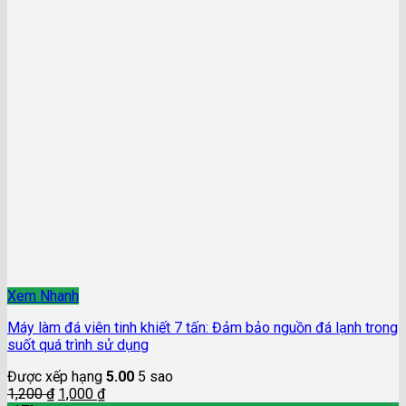
Xem Nhanh
Máy làm đá viên tinh khiết 7 tấn: Đảm bảo nguồn đá lạnh trong
suốt quá trình sử dụng
Được xếp hạng
5.00
5 sao
1,200
₫
1,000
₫