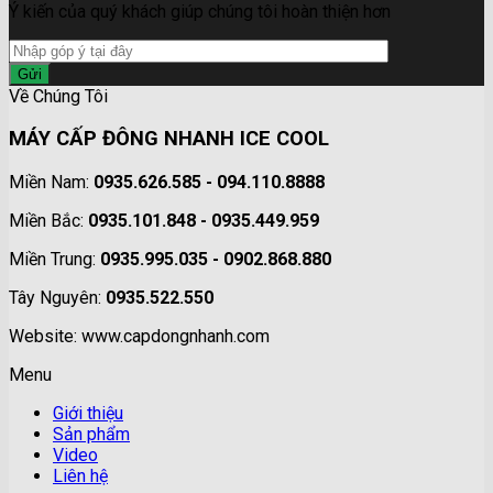
Ý kiến của quý khách giúp chúng tôi hoàn thiện hơn
Về Chúng Tôi
MÁY CẤP ĐÔNG NHANH ICE COOL
Miền Nam:
0935.626.585 - 094.110.8888
Miền Bắc:
0935.101.848 - 0935.449.959
Miền Trung:
0935.995.035 - 0902.868.880
Tây Nguyên:
0935.522.550
Website: www.capdongnhanh.com
Menu
Giới thiệu
Sản phẩm
Video
Liên hệ