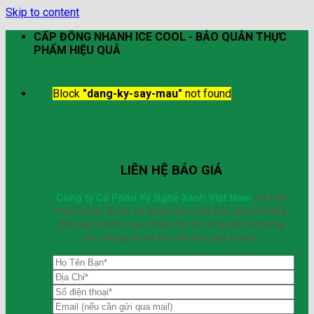
Skip to content
CẤP ĐÔNG NHANH ICE COOL - BẢO QUẢN THỰC
PHẨM HIỆU QUẢ
Block
"dang-ky-say-mau"
not found
LIÊN HỆ BÁO GIÁ
Công ty Cổ Phần Kỹ Nghệ Xanh Việt Nam
rất hân
hạnh nhận được sự quan tâm của Quý khách hàng
đến sản phẩm của chúng tôi.Vui lòng để lại thông
tin, chúng tôi sẽ liên hệ đến quý khách.