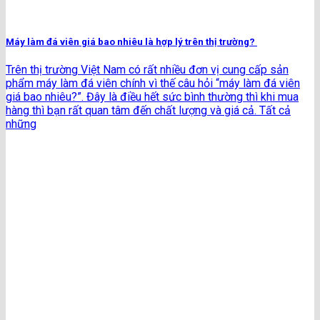
Máy làm đá viên giá bao nhiêu là hợp lý trên thị trường?
Trên thị trường Việt Nam có rất nhiều đơn vị cung cấp sản
phẩm máy làm đá viên chính vì thế câu hỏi “máy làm đá viên
giá bao nhiêu?”. Đây là điều hết sức bình thường thì khi mua
hàng thì bạn rất quan tâm đến chất lượng và giá cả. Tất cả
những