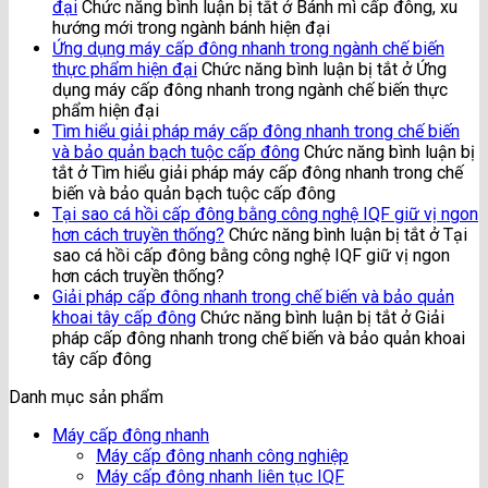
đại
Chức năng bình luận bị tắt
ở Bánh mì cấp đông, xu
hướng mới trong ngành bánh hiện đại
Ứng dụng máy cấp đông nhanh trong ngành chế biến
thực phẩm hiện đại
Chức năng bình luận bị tắt
ở Ứng
dụng máy cấp đông nhanh trong ngành chế biến thực
phẩm hiện đại
Tìm hiểu giải pháp máy cấp đông nhanh trong chế biến
và bảo quản bạch tuộc cấp đông
Chức năng bình luận bị
tắt
ở Tìm hiểu giải pháp máy cấp đông nhanh trong chế
biến và bảo quản bạch tuộc cấp đông
Tại sao cá hồi cấp đông bằng công nghệ IQF giữ vị ngon
hơn cách truyền thống?
Chức năng bình luận bị tắt
ở Tại
sao cá hồi cấp đông bằng công nghệ IQF giữ vị ngon
hơn cách truyền thống?
Giải pháp cấp đông nhanh trong chế biến và bảo quản
khoai tây cấp đông
Chức năng bình luận bị tắt
ở Giải
pháp cấp đông nhanh trong chế biến và bảo quản khoai
tây cấp đông
Danh mục sản phẩm
Máy cấp đông nhanh
Máy cấp đông nhanh công nghiệp
Máy cấp đông nhanh liên tục IQF