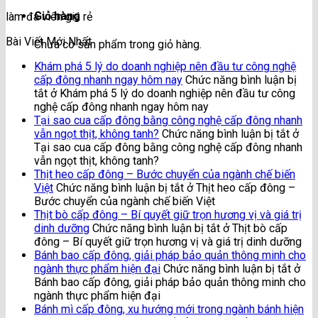
Giỏ hàng
làm đá viên giá rẻ
Bài Viết Mới Nhất
Chưa có sản phẩm trong giỏ hàng.
Khám phá 5 lý do doanh nghiệp nên đầu tư công nghệ
cấp đông nhanh ngay hôm nay
Chức năng bình luận bị
tắt
ở Khám phá 5 lý do doanh nghiệp nên đầu tư công
nghệ cấp đông nhanh ngay hôm nay
Tại sao cua cấp đông bằng công nghệ cấp đông nhanh
vẫn ngọt thịt, không tanh?
Chức năng bình luận bị tắt
ở
Tại sao cua cấp đông bằng công nghệ cấp đông nhanh
vẫn ngọt thịt, không tanh?
Thịt heo cấp đông – Bước chuyển của ngành chế biến
Việt
Chức năng bình luận bị tắt
ở Thịt heo cấp đông –
Bước chuyển của ngành chế biến Việt
Thịt bò cấp đông – Bí quyết giữ trọn hương vị và giá trị
dinh dưỡng
Chức năng bình luận bị tắt
ở Thịt bò cấp
đông – Bí quyết giữ trọn hương vị và giá trị dinh dưỡng
Bánh bao cấp đông, giải pháp bảo quản thông minh cho
ngành thực phẩm hiện đại
Chức năng bình luận bị tắt
ở
Bánh bao cấp đông, giải pháp bảo quản thông minh cho
ngành thực phẩm hiện đại
Bánh mì cấp đông, xu hướng mới trong ngành bánh hiện