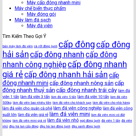
Máy cấp đông nhanh mini
Máy chế biến thực phẩm
Máy đóng gói
Máy làm đá sạch
Máy đá viên
Tìm Kiếm Theo Gợi Ý
cấp đông
cấp đông
bán máy làm đá viên
cà rốt đông lạnh
hải sản
cấp đông nhanh
cấp đông
cấp đông nhanh
nhanh công nghiệp
giá rẻ
cấp đông nhanh hải sản
cấp
đông nhanh mini
cấp
cấp đông nhanh nông sản
đông nhanh thuỷ sản
cấp đông nhanh trái cây
làm đá
viên 1 tấn
làm đá viên 3 tấn
làm đá viên 10 tấn
làm đá viên 5 tấn
làm đá viên
500kg
làm đá viên bao nhiêu tiền
làm đá viên cho khách sạn
làm đá viên cho nhà hàng
làm đá viên công nghiệp
làm đá viên cho quán cà phê
làm đá viên công
làm đá viên mini
suất lớn
làm đá viên giá rẻ
làm đá viên mini có đắt
làm đá viên nhỏ
không
làm đá viên mini giá rẻ
ngô đông lạnh
đá viên 1 tấn
đá viên
nhỏ
đậu hà lan cấp đông
đậu hà lan đông lạnh
đậu xanh đông lạnh