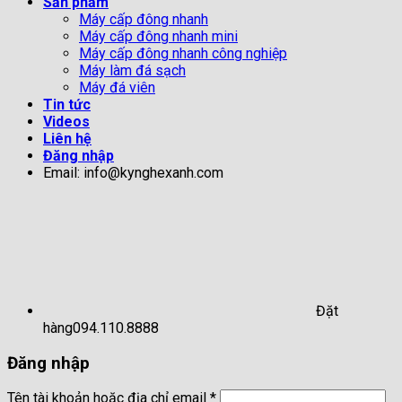
Sản phẩm
Máy cấp đông nhanh
Máy cấp đông nhanh mini
Máy cấp đông nhanh công nghiệp
Máy làm đá sạch
Máy đá viên
Tin tức
Videos
Liên hệ
Đăng nhập
Email: info@kynghexanh.com
Đặt
hàng
094.110.8888
Đăng nhập
Tên tài khoản hoặc địa chỉ email
*