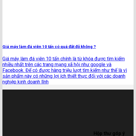
Giá máy làm đá viên 10 tấn có quá đắt đỏ không ?
Giá máy làm đá viên 10 tấn chính là từ khóa được tìm kiếm
nhiều nhất trên các trang mạng xã hội như google và
Facebook. Để có được hàng triệu lượt tìm kiếm như thế là vì
sản phẩm này có những lợi ích thiết thực đối với các doanh
nghiệp kinh doanh lĩnh
Hộp thư góp ý