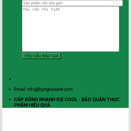
Email: info@kynghexanh.com
CẤP ĐÔNG NHANH ICE COOL - BẢO QUẢN THỰC
PHẨM HIỆU QUẢ