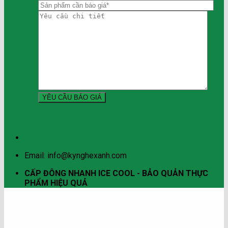
Email: info@kynghexanh.com
CẤP ĐÔNG NHANH ICE COOL - BẢO QUẢN THỰC
PHẨM HIỆU QUẢ