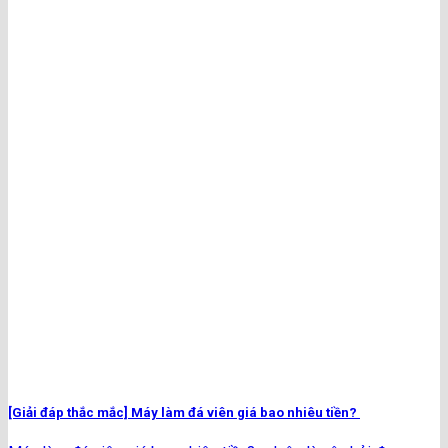
[Giải đáp thắc mắc] Máy làm đá viên giá bao nhiêu tiền?