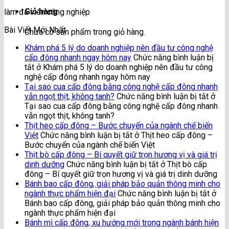
Giỏ hàng
làm đá viên công nghiệp
Bài Viết Mới Nhất
Chưa có sản phẩm trong giỏ hàng.
Khám phá 5 lý do doanh nghiệp nên đầu tư công nghệ
cấp đông nhanh ngay hôm nay
Chức năng bình luận bị
tắt
ở Khám phá 5 lý do doanh nghiệp nên đầu tư công
nghệ cấp đông nhanh ngay hôm nay
Tại sao cua cấp đông bằng công nghệ cấp đông nhanh
vẫn ngọt thịt, không tanh?
Chức năng bình luận bị tắt
ở
Tại sao cua cấp đông bằng công nghệ cấp đông nhanh
vẫn ngọt thịt, không tanh?
Thịt heo cấp đông – Bước chuyển của ngành chế biến
Việt
Chức năng bình luận bị tắt
ở Thịt heo cấp đông –
Bước chuyển của ngành chế biến Việt
Thịt bò cấp đông – Bí quyết giữ trọn hương vị và giá trị
dinh dưỡng
Chức năng bình luận bị tắt
ở Thịt bò cấp
đông – Bí quyết giữ trọn hương vị và giá trị dinh dưỡng
Bánh bao cấp đông, giải pháp bảo quản thông minh cho
ngành thực phẩm hiện đại
Chức năng bình luận bị tắt
ở
Bánh bao cấp đông, giải pháp bảo quản thông minh cho
ngành thực phẩm hiện đại
Bánh mì cấp đông, xu hướng mới trong ngành bánh hiện