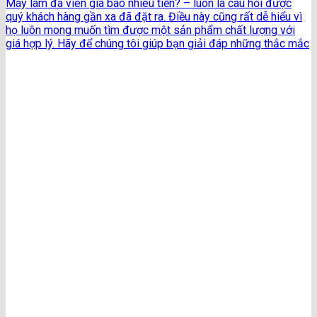
Máy làm đá viên giá bao nhiêu tiền? – luôn là câu hỏi được
quý khách hàng gần xa đã đặt ra. Điều này cũng rất dễ hiểu vì
họ luôn mong muốn tìm được một sản phẩm chất lượng với
giá hợp lý. Hãy để chúng tôi giúp bạn giải đáp những thắc mắc