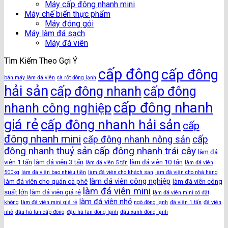
Máy cấp đông nhanh mini
Máy chế biến thực phẩm
Máy đóng gói
Máy làm đá sạch
Máy đá viên
Tìm Kiếm Theo Gợi Ý
cấp đông
cấp đông
bán máy làm đá viên
cà rốt đông lạnh
hải sản
cấp đông nhanh
cấp đông
cấp đông nhanh
nhanh công nghiệp
giá rẻ
cấp đông nhanh hải sản
cấp
đông nhanh mini
cấp
cấp đông nhanh nông sản
đông nhanh thuỷ sản
cấp đông nhanh trái cây
làm đá
viên 1 tấn
làm đá viên 3 tấn
làm đá viên 10 tấn
làm đá viên 5 tấn
làm đá viên
500kg
làm đá viên bao nhiêu tiền
làm đá viên cho khách sạn
làm đá viên cho nhà hàng
làm đá viên công nghiệp
làm đá viên cho quán cà phê
làm đá viên công
làm đá viên mini
suất lớn
làm đá viên giá rẻ
làm đá viên mini có đắt
làm đá viên nhỏ
không
làm đá viên mini giá rẻ
ngô đông lạnh
đá viên 1 tấn
đá viên
nhỏ
đậu hà lan cấp đông
đậu hà lan đông lạnh
đậu xanh đông lạnh