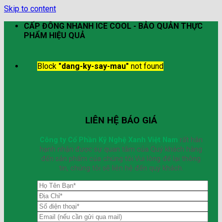
Skip to content
CẤP ĐÔNG NHANH ICE COOL - BẢO QUẢN THỰC
PHẨM HIỆU QUẢ
Block
"dang-ky-say-mau"
not found
LIÊN HỆ BÁO GIÁ
Công ty Cổ Phần Kỹ Nghệ Xanh Việt Nam
rất hân
hạnh nhận được sự quan tâm của Quý khách hàng
đến sản phẩm của chúng tôi.Vui lòng để lại thông
tin, chúng tôi sẽ liên hệ đến quý khách.