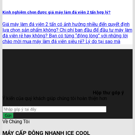
Kinh nghiệm chọn được giá máy làm đá viên 2 tấn hợp lý?
Giá máy làm đá viên 2 tấn có ảnh hưởng nhiều đến quyết định
lựa chọn sản phẩm không? Chi phí ban đầu để đầu tư máy làm
đá viên rẻ hay không? Bạn có từng “động lòng” với những lời
chào mời mua máy làm đá viên siêu rẻ? Lý do tại sao mà
Hộp thư góp ý
Ý kiến của quý khách giúp chúng tôi hoàn thiện hơn
Về Chúng Tôi
MÁY CẤP ĐÔNG NHANH ICE COOL