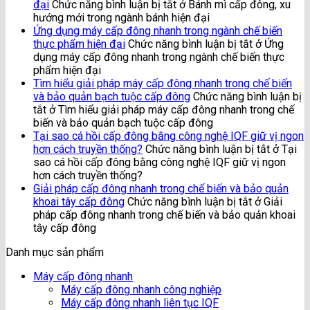
đại
Chức năng bình luận bị tắt
ở Bánh mì cấp đông, xu
hướng mới trong ngành bánh hiện đại
Ứng dụng máy cấp đông nhanh trong ngành chế biến
thực phẩm hiện đại
Chức năng bình luận bị tắt
ở Ứng
dụng máy cấp đông nhanh trong ngành chế biến thực
phẩm hiện đại
Tìm hiểu giải pháp máy cấp đông nhanh trong chế biến
và bảo quản bạch tuộc cấp đông
Chức năng bình luận bị
tắt
ở Tìm hiểu giải pháp máy cấp đông nhanh trong chế
biến và bảo quản bạch tuộc cấp đông
Tại sao cá hồi cấp đông bằng công nghệ IQF giữ vị ngon
hơn cách truyền thống?
Chức năng bình luận bị tắt
ở Tại
sao cá hồi cấp đông bằng công nghệ IQF giữ vị ngon
hơn cách truyền thống?
Giải pháp cấp đông nhanh trong chế biến và bảo quản
khoai tây cấp đông
Chức năng bình luận bị tắt
ở Giải
pháp cấp đông nhanh trong chế biến và bảo quản khoai
tây cấp đông
Danh mục sản phẩm
Máy cấp đông nhanh
Máy cấp đông nhanh công nghiệp
Máy cấp đông nhanh liên tục IQF