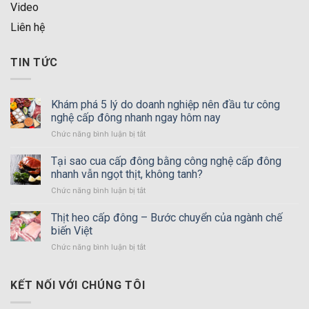
Video
Liên hệ
TIN TỨC
Khám phá 5 lý do doanh nghiệp nên đầu tư công
nghệ cấp đông nhanh ngay hôm nay
Chức năng bình luận bị tắt
ở
Khám
phá
Tại sao cua cấp đông bằng công nghệ cấp đông
5
nhanh vẫn ngọt thịt, không tanh?
lý
Chức năng bình luận bị tắt
ở
do
Tại
doanh
sao
Thịt heo cấp đông – Bước chuyển của ngành chế
nghiệp
cua
nên
biến Việt
cấp
đầu
Chức năng bình luận bị tắt
ở
đông
tư
Thịt
bằng
công
heo
công
nghệ
cấp
KẾT NỐI VỚI CHÚNG TÔI
nghệ
cấp
đông
cấp
đông
–
đông