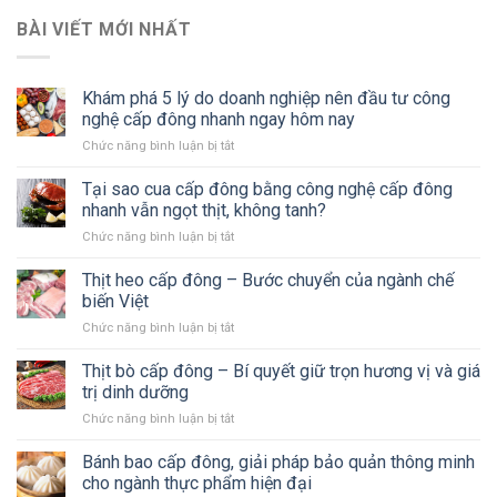
BÀI VIẾT MỚI NHẤT
Khám phá 5 lý do doanh nghiệp nên đầu tư công
nghệ cấp đông nhanh ngay hôm nay
Chức năng bình luận bị tắt
ở
Khám
phá
Tại sao cua cấp đông bằng công nghệ cấp đông
5
nhanh vẫn ngọt thịt, không tanh?
lý
Chức năng bình luận bị tắt
ở
do
Tại
doanh
sao
Thịt heo cấp đông – Bước chuyển của ngành chế
nghiệp
cua
nên
biến Việt
cấp
đầu
Chức năng bình luận bị tắt
ở
đông
tư
Thịt
bằng
công
heo
Thịt bò cấp đông – Bí quyết giữ trọn hương vị và giá
công
nghệ
cấp
nghệ
trị dinh dưỡng
cấp
đông
cấp
đông
Chức năng bình luận bị tắt
ở
–
đông
nhanh
Thịt
Bước
nhanh
ngay
bò
Bánh bao cấp đông, giải pháp bảo quản thông minh
chuyển
vẫn
hôm
cấp
của
cho ngành thực phẩm hiện đại
ngọt
nay
đông