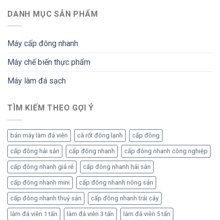
pháp
bằng
và
cấp
DANH MỤC SẢN PHẨM
công
bảo
đông
nghệ
quản
nhanh
IQF
bạch
trong
giữ
tuộc
Máy cấp đông nhanh
chế
vị
cấp
biến
ngon
đông
Máy chế biến thực phẩm
và
hơn
bảo
cách
quản
Máy làm đá sạch
truyền
khoai
thống?
tây
cấp
TÌM KIẾM THEO GỢI Ý
đông
bán máy làm đá viên
cà rốt đông lạnh
cấp đông
cấp đông hải sản
cấp đông nhanh
cấp đông nhanh công nghiệp
cấp đông nhanh giá rẻ
cấp đông nhanh hải sản
cấp đông nhanh mini
cấp đông nhanh nông sản
cấp đông nhanh thuỷ sản
cấp đông nhanh trái cây
làm đá viên 1 tấn
làm đá viên 3 tấn
làm đá viên 5 tấn