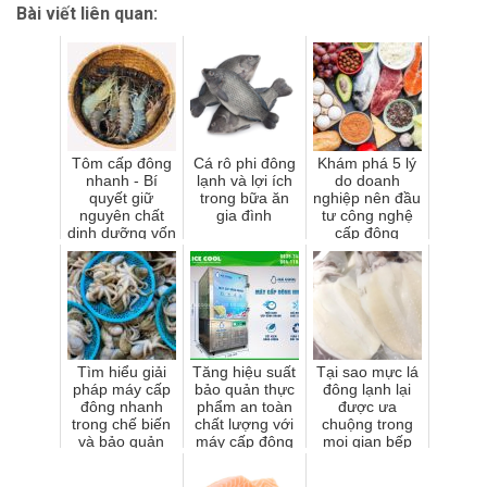
Bài viết liên quan:
Tôm cấp đông
Cá rô phi đông
Khám phá 5 lý
nhanh - Bí
lạnh và lợi ích
do doanh
quyết giữ
trong bữa ăn
nghiệp nên đầu
nguyên chất
gia đình
tư công nghệ
dinh dưỡng vốn
cấp đông
có
nhanh ngay
hôm nay
Tìm hiểu giải
Tăng hiệu suất
Tại sao mực lá
pháp máy cấp
bảo quản thực
đông lạnh lại
đông nhanh
phẩm an toàn
được ưa
trong chế biến
chất lượng với
chuộng trong
và bảo quản
máy cấp đông
mọi gian bếp
bạch tuộc cấp
nhanh ICE
hiện nay
đông
COOL