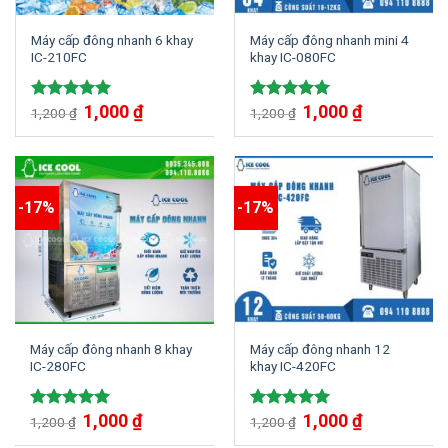
Máy cấp đông nhanh 6 khay
Máy cấp đông nhanh mini 4
IC-210FC
khay IC-080FC
1,000
₫
1,000
₫
Được xếp
Được xếp
1,200
₫
1,200
₫
hạng
5.00
hạng
5.00
5 sao
5 sao
-17%
-17%
Máy cấp đông nhanh 8 khay
Máy cấp đông nhanh 12
IC-280FC
khay IC-420FC
1,000
₫
1,000
₫
Được xếp
Được xếp
1,200
₫
1,200
₫
hạng
5.00
hạng
5.00