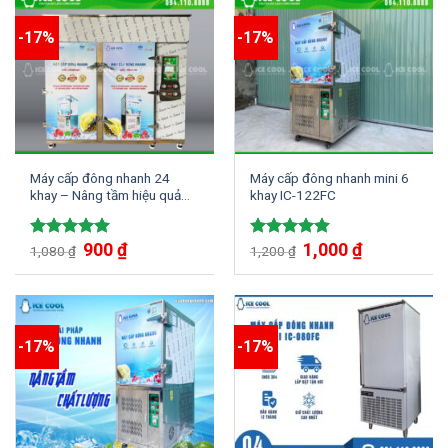
-17%
-17%
Máy cấp đông nhanh 24
Máy cấp đông nhanh mini 6
khay – Nâng tầm hiệu quả
khay IC-122FC
cho dây chuyền chế biến
thực phẩm hiện đại
900
₫
1,000
₫
Được xếp
Được xếp
1,080
₫
1,200
₫
hạng
5.00
hạng
5.00
5 sao
5 sao
-17%
-17%