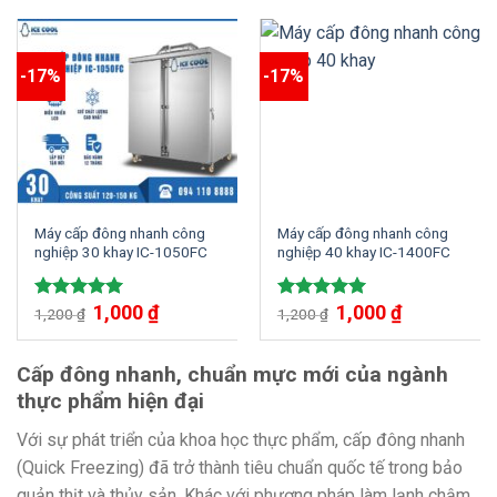
5 sao
5 sao
-17%
-17%
Máy cấp đông nhanh công
Máy cấp đông nhanh công
nghiệp 30 khay IC-1050FC
nghiệp 40 khay IC-1400FC
1,000
₫
1,000
₫
Được xếp
Được xếp
1,200
₫
1,200
₫
hạng
5.00
hạng
5.00
5 sao
5 sao
Cấp đông nhanh, chuẩn mực mới của ngành
thực phẩm hiện đại
Với sự phát triển của khoa học thực phẩm, cấp đông nhanh
(Quick Freezing) đã trở thành tiêu chuẩn quốc tế trong bảo
quản thịt và thủy sản. Khác với phương pháp làm lạnh chậm