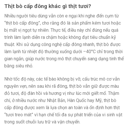
Thịt bò cấp đông khác gì thịt tươi?
Nhiều người tiêu dùng vẫn còn e ngại khi nghe đến cụm từ
“thịt bò cấp đông”, cho rằng đó là sản phẩm kém tươi hoặc
bị mất vị ngọt tự nhiên. Thực tế, điều này chỉ đúng nếu quá
trình làm lạnh diễn ra chậm hoặc không đạt tiêu chuẩn kỹ
thuật. Khi sử dụng công nghệ cấp đông nhanh, thịt bò được
làm lạnh từ nhiệt độ thường xuống dưới –40°C chỉ trong thời
gian ngắn, giúp nước trong mô thịt chuyển sang dạng tinh thể
băng siêu nhỏ.
Nhờ tốc độ này, các tế bào không bị vỡ, cấu trúc mô cơ vẫn
nguyên vẹn, nên sau khi rã đông, thịt bò vẫn giữ được màu
đỏ tươi, độ đàn hồi và hương vị như lúc mới giết mổ. Thậm
chí, ở nhiều nước như Nhật Bản, Hàn Quốc hay Mỹ, thịt bò
cấp đông được xem là lựa chọn an toàn và ổn định hơn thịt
“tươi treo mát” vì hạn chế tối đa sự phát triển của vi sinh vật
trong suốt chuỗi lưu trữ và vận chuyển.