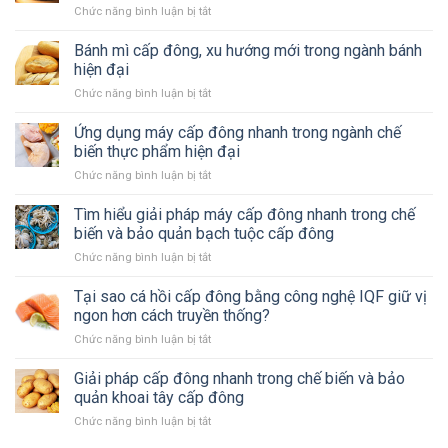
ngành
thịt,
Chức năng bình luận bị tắt
ở
–
chế
không
Bánh
Bí
biến
tanh?
bao
Bánh mì cấp đông, xu hướng mới trong ngành bánh
quyết
Việt
cấp
giữ
hiện đại
đông,
trọn
Chức năng bình luận bị tắt
ở
giải
hương
Bánh
pháp
vị
mì
Ứng dụng máy cấp đông nhanh trong ngành chế
bảo
và
cấp
quản
biến thực phẩm hiện đại
giá
đông,
thông
trị
Chức năng bình luận bị tắt
ở
xu
minh
dinh
Ứng
hướng
cho
dưỡng
dụng
Tìm hiểu giải pháp máy cấp đông nhanh trong chế
mới
ngành
máy
trong
biến và bảo quản bạch tuộc cấp đông
thực
cấp
ngành
phẩm
Chức năng bình luận bị tắt
ở
đông
bánh
hiện
Tìm
nhanh
hiện
đại
hiểu
Tại sao cá hồi cấp đông bằng công nghệ IQF giữ vị
trong
đại
giải
ngành
ngon hơn cách truyền thống?
pháp
chế
Chức năng bình luận bị tắt
ở
máy
biến
Tại
cấp
thực
sao
Giải pháp cấp đông nhanh trong chế biến và bảo
đông
phẩm
cá
nhanh
quản khoai tây cấp đông
hiện
hồi
trong
đại
Chức năng bình luận bị tắt
ở
cấp
chế
Giải
đông
biến