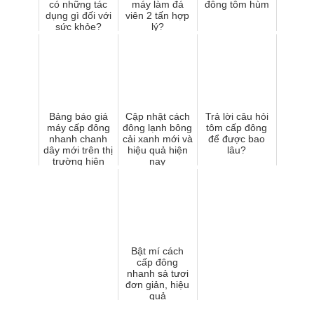
có những tác
máy làm đá
đông tôm hùm
dụng gì đối với
viên 2 tấn hợp
sức khỏe?
lý?
Bảng báo giá
Cập nhật cách
Trả lời câu hỏi
máy cấp đông
đông lạnh bông
tôm cấp đông
nhanh chanh
cải xanh mới và
để được bao
dây mới trên thị
hiệu quả hiện
lâu?
trường hiện
nay
nay
Bật mí cách
cấp đông
nhanh sả tươi
đơn giản, hiệu
quả