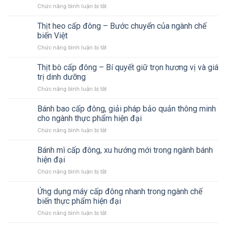
Chức năng bình luận bị tắt
ở
do
Tại
doanh
sao
Thịt heo cấp đông – Bước chuyển của ngành chế
nghiệp
cua
nên
biến Việt
cấp
đầu
Chức năng bình luận bị tắt
ở
đông
tư
Thịt
bằng
công
heo
Thịt bò cấp đông – Bí quyết giữ trọn hương vị và giá
công
nghệ
cấp
nghệ
trị dinh dưỡng
cấp
đông
cấp
đông
Chức năng bình luận bị tắt
ở
–
đông
nhanh
Thịt
Bước
nhanh
ngay
bò
Bánh bao cấp đông, giải pháp bảo quản thông minh
chuyển
vẫn
hôm
cấp
của
cho ngành thực phẩm hiện đại
ngọt
nay
đông
ngành
thịt,
Chức năng bình luận bị tắt
ở
–
chế
không
Bánh
Bí
biến
tanh?
bao
Bánh mì cấp đông, xu hướng mới trong ngành bánh
quyết
Việt
cấp
giữ
hiện đại
đông,
trọn
Chức năng bình luận bị tắt
ở
giải
hương
Bánh
pháp
vị
mì
Ứng dụng máy cấp đông nhanh trong ngành chế
bảo
và
cấp
quản
biến thực phẩm hiện đại
giá
đông,
thông
trị
Chức năng bình luận bị tắt
ở
xu
minh
dinh
Ứng
hướng
cho