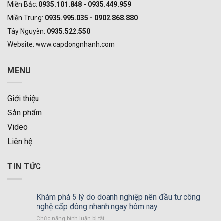
Miền Bắc:
0935.101.848 - 0935.449.959
Miền Trung:
0935.995.035 - 0902.868.880
Tây Nguyên:
0935.522.550
Website: www.capdongnhanh.com
MENU
Giới thiệu
Sản phẩm
Video
Liên hệ
TIN TỨC
Khám phá 5 lý do doanh nghiệp nên đầu tư công
nghệ cấp đông nhanh ngay hôm nay
Chức năng bình luận bị tắt
ở