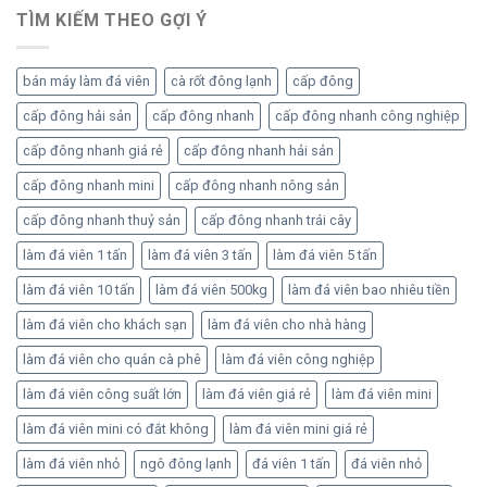
cấp
TÌM KIẾM THEO GỢI Ý
đông
bán máy làm đá viên
cà rốt đông lạnh
cấp đông
cấp đông hải sản
cấp đông nhanh
cấp đông nhanh công nghiệp
cấp đông nhanh giá rẻ
cấp đông nhanh hải sản
cấp đông nhanh mini
cấp đông nhanh nông sản
cấp đông nhanh thuỷ sản
cấp đông nhanh trái cây
làm đá viên 1 tấn
làm đá viên 3 tấn
làm đá viên 5 tấn
làm đá viên 10 tấn
làm đá viên 500kg
làm đá viên bao nhiêu tiền
làm đá viên cho khách sạn
làm đá viên cho nhà hàng
làm đá viên cho quán cà phê
làm đá viên công nghiệp
làm đá viên công suất lớn
làm đá viên giá rẻ
làm đá viên mini
làm đá viên mini có đắt không
làm đá viên mini giá rẻ
làm đá viên nhỏ
ngô đông lạnh
đá viên 1 tấn
đá viên nhỏ