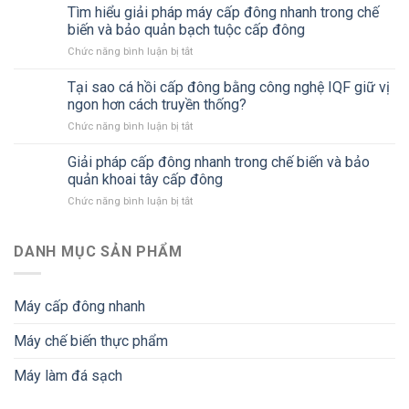
dưỡng
dụng
Tìm hiểu giải pháp máy cấp đông nhanh trong chế
mới
ngành
máy
trong
biến và bảo quản bạch tuộc cấp đông
thực
cấp
ngành
phẩm
Chức năng bình luận bị tắt
ở
đông
bánh
hiện
Tìm
nhanh
hiện
đại
hiểu
Tại sao cá hồi cấp đông bằng công nghệ IQF giữ vị
trong
đại
giải
ngành
ngon hơn cách truyền thống?
pháp
chế
Chức năng bình luận bị tắt
ở
máy
biến
Tại
cấp
thực
sao
Giải pháp cấp đông nhanh trong chế biến và bảo
đông
phẩm
cá
nhanh
quản khoai tây cấp đông
hiện
hồi
trong
đại
Chức năng bình luận bị tắt
ở
cấp
chế
Giải
đông
biến
pháp
bằng
và
cấp
DANH MỤC SẢN PHẨM
công
bảo
đông
nghệ
quản
nhanh
IQF
bạch
trong
giữ
tuộc
Máy cấp đông nhanh
chế
vị
cấp
biến
ngon
đông
Máy chế biến thực phẩm
và
hơn
bảo
cách
quản
Máy làm đá sạch
truyền
khoai
thống?
tây