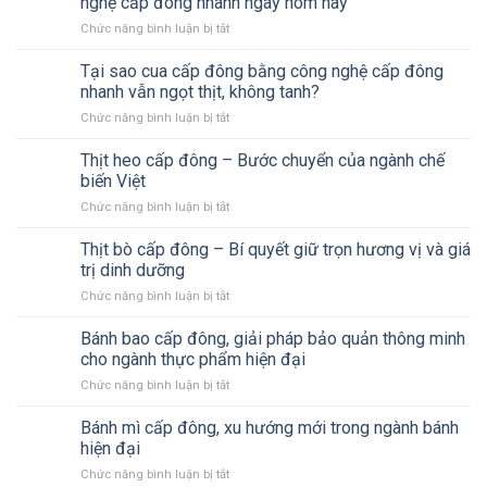
nghệ cấp đông nhanh ngay hôm nay
Chức năng bình luận bị tắt
ở
Khám
phá
Tại sao cua cấp đông bằng công nghệ cấp đông
5
nhanh vẫn ngọt thịt, không tanh?
lý
Chức năng bình luận bị tắt
ở
do
Tại
doanh
sao
Thịt heo cấp đông – Bước chuyển của ngành chế
nghiệp
cua
nên
biến Việt
cấp
đầu
Chức năng bình luận bị tắt
ở
đông
tư
Thịt
bằng
công
heo
Thịt bò cấp đông – Bí quyết giữ trọn hương vị và giá
công
nghệ
cấp
nghệ
trị dinh dưỡng
cấp
đông
cấp
đông
Chức năng bình luận bị tắt
ở
–
đông
nhanh
Thịt
Bước
nhanh
ngay
bò
Bánh bao cấp đông, giải pháp bảo quản thông minh
chuyển
vẫn
hôm
cấp
của
cho ngành thực phẩm hiện đại
ngọt
nay
đông
ngành
thịt,
Chức năng bình luận bị tắt
ở
–
chế
không
Bánh
Bí
biến
tanh?
bao
Bánh mì cấp đông, xu hướng mới trong ngành bánh
quyết
Việt
cấp
giữ
hiện đại
đông,
trọn
Chức năng bình luận bị tắt
ở
giải
hương