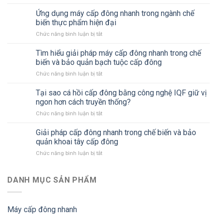
Bánh
pháp
vị
mì
Ứng dụng máy cấp đông nhanh trong ngành chế
bảo
và
cấp
quản
biến thực phẩm hiện đại
giá
đông,
thông
trị
Chức năng bình luận bị tắt
ở
xu
minh
dinh
Ứng
hướng
cho
dưỡng
dụng
Tìm hiểu giải pháp máy cấp đông nhanh trong chế
mới
ngành
máy
trong
biến và bảo quản bạch tuộc cấp đông
thực
cấp
ngành
phẩm
Chức năng bình luận bị tắt
ở
đông
bánh
hiện
Tìm
nhanh
hiện
đại
hiểu
Tại sao cá hồi cấp đông bằng công nghệ IQF giữ vị
trong
đại
giải
ngành
ngon hơn cách truyền thống?
pháp
chế
Chức năng bình luận bị tắt
ở
máy
biến
Tại
cấp
thực
sao
Giải pháp cấp đông nhanh trong chế biến và bảo
đông
phẩm
cá
nhanh
quản khoai tây cấp đông
hiện
hồi
trong
đại
Chức năng bình luận bị tắt
ở
cấp
chế
Giải
đông
biến
pháp
bằng
và
cấp
DANH MỤC SẢN PHẨM
công
bảo
đông
nghệ
quản
nhanh
IQF
bạch
trong
giữ
tuộc
Máy cấp đông nhanh
chế
vị
cấp