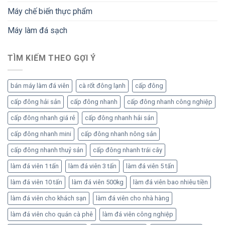
biến
ngon
đông
Máy chế biến thực phẩm
và
hơn
bảo
cách
quản
Máy làm đá sạch
truyền
khoai
thống?
tây
cấp
TÌM KIẾM THEO GỢI Ý
đông
bán máy làm đá viên
cà rốt đông lạnh
cấp đông
cấp đông hải sản
cấp đông nhanh
cấp đông nhanh công nghiệp
cấp đông nhanh giá rẻ
cấp đông nhanh hải sản
cấp đông nhanh mini
cấp đông nhanh nông sản
cấp đông nhanh thuỷ sản
cấp đông nhanh trái cây
làm đá viên 1 tấn
làm đá viên 3 tấn
làm đá viên 5 tấn
làm đá viên 10 tấn
làm đá viên 500kg
làm đá viên bao nhiêu tiền
làm đá viên cho khách sạn
làm đá viên cho nhà hàng
làm đá viên cho quán cà phê
làm đá viên công nghiệp