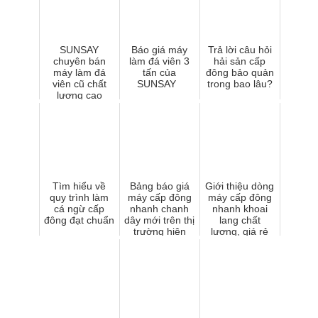
SUNSAY
Báo giá máy
Trả lời câu hỏi
chuyên bán
làm đá viên 3
hải sản cấp
máy làm đá
tấn của
đông bảo quản
viên cũ chất
SUNSAY
trong bao lâu?
lượng cao
Tìm hiểu về
Bảng báo giá
Giới thiệu dòng
quy trình làm
máy cấp đông
máy cấp đông
cá ngừ cấp
nhanh chanh
nhanh khoai
đông đạt chuẩn
dây mới trên thị
lang chất
trường hiện
lượng, giá rẻ
nay