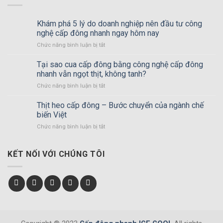
Khám phá 5 lý do doanh nghiệp nên đầu tư công
nghệ cấp đông nhanh ngay hôm nay
Chức năng bình luận bị tắt
ở
Khám
phá
Tại sao cua cấp đông bằng công nghệ cấp đông
5
nhanh vẫn ngọt thịt, không tanh?
lý
Chức năng bình luận bị tắt
ở
do
Tại
doanh
sao
Thịt heo cấp đông – Bước chuyển của ngành chế
nghiệp
cua
nên
biến Việt
cấp
đầu
Chức năng bình luận bị tắt
ở
đông
tư
Thịt
bằng
công
heo
công
nghệ
cấp
KẾT NỐI VỚI CHÚNG TÔI
nghệ
cấp
đông
cấp
đông
–
đông
nhanh
Bước
nhanh
ngay
chuyển
vẫn
hôm
của
ngọt
nay
ngành
thịt,
chế
không
biến
tanh?