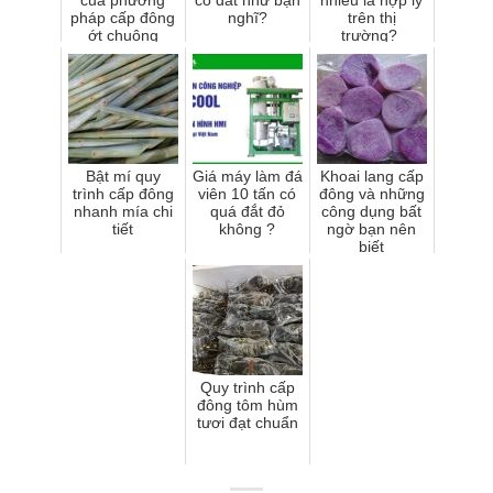
của phương
có đắt như bạn
nhiêu là hợp lý
pháp cấp đông
nghĩ?
trên thị
ớt chuông
trường?
Bật mí quy
Giá máy làm đá
Khoai lang cấp
trình cấp đông
viên 10 tấn có
đông và những
nhanh mía chi
quá đắt đỏ
công dụng bất
tiết
không ?
ngờ bạn nên
biết
Quy trình cấp
đông tôm hùm
tươi đạt chuẩn