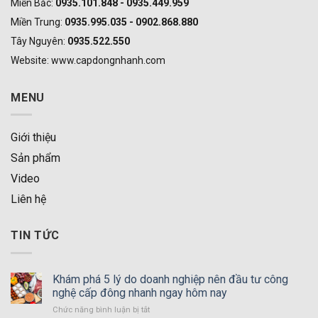
Miền Bắc:
0935.101.848 - 0935.449.959
Miền Trung:
0935.995.035 - 0902.868.880
Tây Nguyên:
0935.522.550
Website: www.capdongnhanh.com
MENU
Giới thiệu
Sản phẩm
Video
Liên hệ
TIN TỨC
Khám phá 5 lý do doanh nghiệp nên đầu tư công
nghệ cấp đông nhanh ngay hôm nay
Chức năng bình luận bị tắt
ở