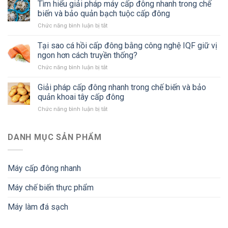
dụng
Tìm hiểu giải pháp máy cấp đông nhanh trong chế
mới
ngành
máy
trong
biến và bảo quản bạch tuộc cấp đông
thực
cấp
ngành
phẩm
Chức năng bình luận bị tắt
ở
đông
bánh
hiện
Tìm
nhanh
hiện
đại
hiểu
Tại sao cá hồi cấp đông bằng công nghệ IQF giữ vị
trong
đại
giải
ngành
ngon hơn cách truyền thống?
pháp
chế
Chức năng bình luận bị tắt
ở
máy
biến
Tại
cấp
thực
sao
Giải pháp cấp đông nhanh trong chế biến và bảo
đông
phẩm
cá
nhanh
quản khoai tây cấp đông
hiện
hồi
trong
đại
Chức năng bình luận bị tắt
ở
cấp
chế
Giải
đông
biến
pháp
bằng
và
cấp
DANH MỤC SẢN PHẨM
công
bảo
đông
nghệ
quản
nhanh
IQF
bạch
trong
giữ
tuộc
Máy cấp đông nhanh
chế
vị
cấp
biến
ngon
đông
Máy chế biến thực phẩm
và
hơn
bảo
cách
quản
Máy làm đá sạch
truyền
khoai
thống?
tây