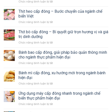
Chức năng bình luận bị tắt
ở
do
Tại
doanh
sao
Thịt heo cấp đông – Bước chuyển của ngành chế
nghiệp
cua
nên
biến Việt
cấp
đầu
Chức năng bình luận bị tắt
ở
đông
tư
Thịt
bằng
công
heo
Thịt bò cấp đông – Bí quyết giữ trọn hương vị và giá
công
nghệ
cấp
nghệ
trị dinh dưỡng
cấp
đông
cấp
đông
Chức năng bình luận bị tắt
ở
–
đông
nhanh
Thịt
Bước
nhanh
ngay
bò
Bánh bao cấp đông, giải pháp bảo quản thông minh
chuyển
vẫn
hôm
cấp
của
cho ngành thực phẩm hiện đại
ngọt
nay
đông
ngành
thịt,
Chức năng bình luận bị tắt
ở
–
chế
không
Bánh
Bí
biến
tanh?
bao
Bánh mì cấp đông, xu hướng mới trong ngành bánh
quyết
Việt
cấp
giữ
hiện đại
đông,
trọn
Chức năng bình luận bị tắt
ở
giải
hương
Bánh
pháp
vị
mì
Ứng dụng máy cấp đông nhanh trong ngành chế
bảo
và
cấp
quản
biến thực phẩm hiện đại
giá
đông,
thông
trị
Chức năng bình luận bị tắt
ở
xu
minh
dinh
Ứng
hướng
cho
dưỡng