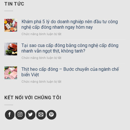
TIN TỨC
Khám phá 5 lý do doanh nghiệp nên đầu tư công
nghệ cấp đông nhanh ngay hôm nay
Chức năng bình luận bị tắt
ở
Khám
phá
Tại sao cua cấp đông bằng công nghệ cấp đông
5
nhanh vẫn ngọt thịt, không tanh?
lý
Chức năng bình luận bị tắt
ở
do
Tại
doanh
sao
Thịt heo cấp đông – Bước chuyển của ngành chế
nghiệp
cua
nên
biến Việt
cấp
đầu
Chức năng bình luận bị tắt
ở
đông
tư
Thịt
bằng
công
heo
công
nghệ
cấp
KẾT NỐI VỚI CHÚNG TÔI
nghệ
cấp
đông
cấp
đông
–
đông
nhanh
Bước
nhanh
ngay
chuyển
vẫn
hôm
của
ngọt
nay
ngành
thịt,