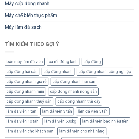
giữ
tuộc
Máy cấp đông nhanh
chế
vị
cấp
biến
ngon
đông
Máy chế biến thực phẩm
và
hơn
bảo
cách
quản
Máy làm đá sạch
truyền
khoai
thống?
tây
cấp
TÌM KIẾM THEO GỢI Ý
đông
bán máy làm đá viên
cà rốt đông lạnh
cấp đông
cấp đông hải sản
cấp đông nhanh
cấp đông nhanh công nghiệp
cấp đông nhanh giá rẻ
cấp đông nhanh hải sản
cấp đông nhanh mini
cấp đông nhanh nông sản
cấp đông nhanh thuỷ sản
cấp đông nhanh trái cây
làm đá viên 1 tấn
làm đá viên 3 tấn
làm đá viên 5 tấn
làm đá viên 10 tấn
làm đá viên 500kg
làm đá viên bao nhiêu tiền
làm đá viên cho khách sạn
làm đá viên cho nhà hàng