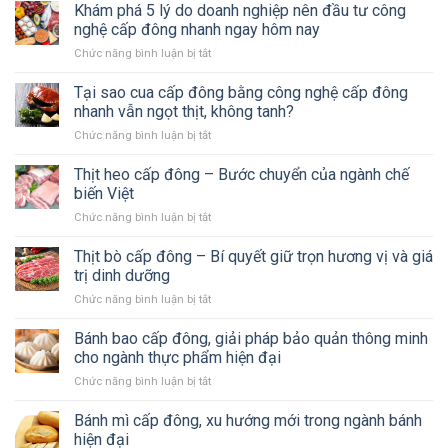
Khám phá 5 lý do doanh nghiệp nên đầu tư công
nghệ cấp đông nhanh ngay hôm nay
Chức năng bình luận bị tắt
ở
Khám
phá
Tại sao cua cấp đông bằng công nghệ cấp đông
5
nhanh vẫn ngọt thịt, không tanh?
lý
Chức năng bình luận bị tắt
ở
do
Tại
doanh
sao
Thịt heo cấp đông – Bước chuyển của ngành chế
nghiệp
cua
nên
biến Việt
cấp
đầu
Chức năng bình luận bị tắt
ở
đông
tư
Thịt
bằng
công
heo
Thịt bò cấp đông – Bí quyết giữ trọn hương vị và giá
công
nghệ
cấp
nghệ
trị dinh dưỡng
cấp
đông
cấp
đông
Chức năng bình luận bị tắt
ở
–
đông
nhanh
Thịt
Bước
nhanh
ngay
bò
Bánh bao cấp đông, giải pháp bảo quản thông minh
chuyển
vẫn
hôm
cấp
của
cho ngành thực phẩm hiện đại
ngọt
nay
đông
ngành
thịt,
Chức năng bình luận bị tắt
ở
–
chế
không
Bánh
Bí
biến
tanh?
bao
Bánh mì cấp đông, xu hướng mới trong ngành bánh
quyết
Việt
cấp
giữ
hiện đại