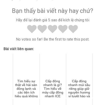
Bạn thấy bài viết này hay chứ?
Hãy để lại đánh giá 5 sao để kích lệ chúng tôi
No votes so far! Be the first to rate this post.
Bài viết liên quan:
Tìm hiểu sự
Cấp đông
Cấp đông
thật về hải sản
nhanh là gì?
nhanh múi sầu
đông lạnh và
Tìm hiểu về
riêng giúp giữ
các tiện ích
máy cấp đông
nguyên hương
hiệu quả không
nhanh ICE
vị tuyệt hảo và
ngờ
COOL và các
dinh dưỡng
đặc điểm nổi