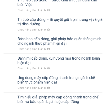
Thịt heo cấp đông – Bước chuyển của ngành chế
cua
nên
biến Việt
cấp
đầu
Chức năng bình luận bị tắt
ở
đông
tư
Thịt
bằng
công
heo
Thịt bò cấp đông – Bí quyết giữ trọn hương vị và giá
công
nghệ
cấp
nghệ
trị dinh dưỡng
cấp
đông
cấp
đông
Chức năng bình luận bị tắt
ở
–
đông
nhanh
Thịt
Bước
nhanh
ngay
bò
Bánh bao cấp đông, giải pháp bảo quản thông minh
chuyển
vẫn
hôm
cấp
của
cho ngành thực phẩm hiện đại
ngọt
nay
đông
ngành
thịt,
Chức năng bình luận bị tắt
ở
–
chế
không
Bánh
Bí
biến
tanh?
bao
Bánh mì cấp đông, xu hướng mới trong ngành bánh
quyết
Việt
cấp
giữ
hiện đại
đông,
trọn
Chức năng bình luận bị tắt
ở
giải
hương
Bánh
pháp
vị
mì
Ứng dụng máy cấp đông nhanh trong ngành chế
bảo
và
cấp
quản
biến thực phẩm hiện đại
giá
đông,
thông
trị
Chức năng bình luận bị tắt
ở
xu
minh
dinh
Ứng
hướng
cho
dưỡng
dụng
Tìm hiểu giải pháp máy cấp đông nhanh trong chế
mới
ngành
máy
trong
biến và bảo quản bạch tuộc cấp đông
thực
cấp
ngành
phẩm