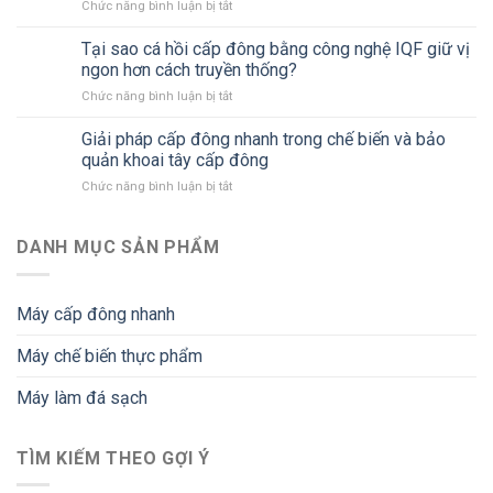
Chức năng bình luận bị tắt
ở
đông
bánh
hiện
Tìm
nhanh
hiện
đại
hiểu
Tại sao cá hồi cấp đông bằng công nghệ IQF giữ vị
trong
đại
giải
ngành
ngon hơn cách truyền thống?
pháp
chế
Chức năng bình luận bị tắt
ở
máy
biến
Tại
cấp
thực
sao
Giải pháp cấp đông nhanh trong chế biến và bảo
đông
phẩm
cá
nhanh
quản khoai tây cấp đông
hiện
hồi
trong
đại
Chức năng bình luận bị tắt
ở
cấp
chế
Giải
đông
biến
pháp
bằng
và
cấp
DANH MỤC SẢN PHẨM
công
bảo
đông
nghệ
quản
nhanh
IQF
bạch
trong
giữ
tuộc
Máy cấp đông nhanh
chế
vị
cấp
biến
ngon
đông
Máy chế biến thực phẩm
và
hơn
bảo
cách
quản
Máy làm đá sạch
truyền
khoai
thống?
tây
cấp
TÌM KIẾM THEO GỢI Ý
đông