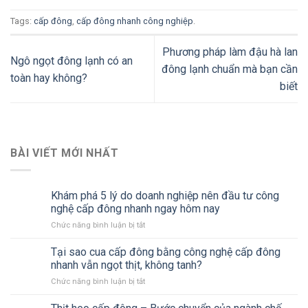
Tags:
cấp đông
,
cấp đông nhanh công nghiệp
.
Phương pháp làm đậu hà lan
Ngô ngọt đông lạnh có an
đông lạnh chuẩn mà bạn cần
toàn hay không?
biết
BÀI VIẾT MỚI NHẤT
Khám phá 5 lý do doanh nghiệp nên đầu tư công
nghệ cấp đông nhanh ngay hôm nay
Chức năng bình luận bị tắt
ở
Khám
phá
Tại sao cua cấp đông bằng công nghệ cấp đông
5
nhanh vẫn ngọt thịt, không tanh?
lý
Chức năng bình luận bị tắt
ở
do
Tại
doanh
sao
nghiệp