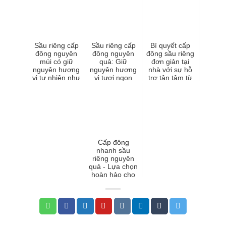
bậc
Sầu riêng cấp
Sầu riêng cấp
Bí quyết cấp
đông nguyên
đông nguyên
đông sầu riêng
múi có giữ
quả: Giữ
đơn giản tại
nguyên hương
nguyên hương
nhà với sự hỗ
vị tự nhiên như
vị tươi ngon
trợ tận tâm từ
lúc đầu?
quanh năm
ICE COOL
Cấp đông
nhanh sầu
riêng nguyên
quả - Lựa chọn
hoàn hảo cho
việc bảo quản
sầu riêng