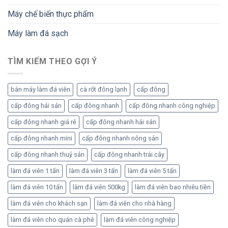
biến
ngon
đông
Máy chế biến thực phẩm
và
hơn
bảo
cách
quản
Máy làm đá sạch
truyền
khoai
thống?
tây
cấp
TÌM KIẾM THEO GỢI Ý
đông
bán máy làm đá viên
cà rốt đông lạnh
cấp đông
cấp đông hải sản
cấp đông nhanh
cấp đông nhanh công nghiệp
cấp đông nhanh giá rẻ
cấp đông nhanh hải sản
cấp đông nhanh mini
cấp đông nhanh nông sản
cấp đông nhanh thuỷ sản
cấp đông nhanh trái cây
làm đá viên 1 tấn
làm đá viên 3 tấn
làm đá viên 5 tấn
làm đá viên 10 tấn
làm đá viên 500kg
làm đá viên bao nhiêu tiền
làm đá viên cho khách sạn
làm đá viên cho nhà hàng
làm đá viên cho quán cà phê
làm đá viên công nghiệp