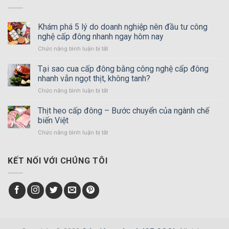
Khám phá 5 lý do doanh nghiệp nên đầu tư công
nghệ cấp đông nhanh ngay hôm nay
Chức năng bình luận bị tắt
ở
Khám
phá
Tại sao cua cấp đông bằng công nghệ cấp đông
5
nhanh vẫn ngọt thịt, không tanh?
lý
Chức năng bình luận bị tắt
ở
do
Tại
doanh
sao
Thịt heo cấp đông – Bước chuyển của ngành chế
nghiệp
cua
nên
biến Việt
cấp
đầu
Chức năng bình luận bị tắt
ở
đông
tư
Thịt
bằng
công
heo
công
nghệ
cấp
KẾT NỐI VỚI CHÚNG TÔI
nghệ
cấp
đông
cấp
đông
–
đông
nhanh
Bước
nhanh
ngay
chuyển
vẫn
hôm
của
ngọt
nay
ngành
thịt,
chế
không
biến