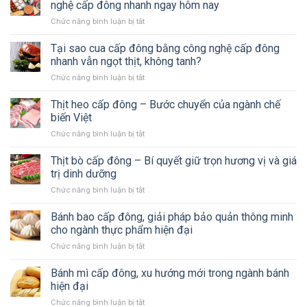
nghệ cấp đông nhanh ngay hôm nay
Chức năng bình luận bị tắt
ở
Khám
phá
Tại sao cua cấp đông bằng công nghệ cấp đông
5
nhanh vẫn ngọt thịt, không tanh?
lý
Chức năng bình luận bị tắt
ở
do
Tại
doanh
sao
Thịt heo cấp đông – Bước chuyển của ngành chế
nghiệp
cua
nên
biến Việt
cấp
đầu
Chức năng bình luận bị tắt
ở
đông
tư
Thịt
bằng
công
heo
Thịt bò cấp đông – Bí quyết giữ trọn hương vị và giá
công
nghệ
cấp
nghệ
trị dinh dưỡng
cấp
đông
cấp
đông
Chức năng bình luận bị tắt
ở
–
đông
nhanh
Thịt
Bước
nhanh
ngay
bò
Bánh bao cấp đông, giải pháp bảo quản thông minh
chuyển
vẫn
hôm
cấp
của
cho ngành thực phẩm hiện đại
ngọt
nay
đông
ngành
thịt,
Chức năng bình luận bị tắt
ở
–
chế
không
Bánh
Bí
biến
tanh?
bao
Bánh mì cấp đông, xu hướng mới trong ngành bánh
quyết
Việt
cấp
giữ
hiện đại
đông,
trọn
Chức năng bình luận bị tắt
ở
giải
hương