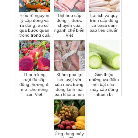
Hiểu rõ nguyên
Thịt heo cấp
Lợi ích và quy
lý cấp đông và
đông – Bước
trình cấp đông
rã đông rau củ
chuyển của
cá basa đảm
quả bước quan
ngành chế biến
bảo tiêu chuẩn
trọng trong quá
Việt
trình bảo quản
thực phẩm ...
Thanh long
Khám phá lợi
Giới thiệu
ruột đỏ cấp
ích tuyệt vời
những ưu điểm
đông, hướng đi
của mực trứng
nổi bật của
mới cho nông
đông lạnh mà
máy cấp đông
sản Việt
bạn không nên
nhanh bí
bỏ qua
Ứng dụng máy