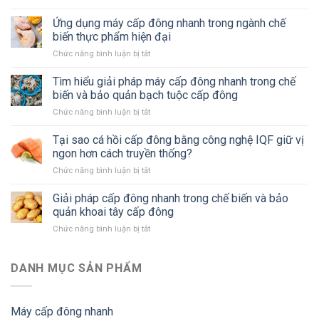
Bánh
pháp
vị
mì
Ứng dụng máy cấp đông nhanh trong ngành chế
bảo
và
cấp
quản
biến thực phẩm hiện đại
giá
đông,
thông
trị
Chức năng bình luận bị tắt
ở
xu
minh
dinh
Ứng
hướng
cho
dưỡng
dụng
Tìm hiểu giải pháp máy cấp đông nhanh trong chế
mới
ngành
máy
trong
biến và bảo quản bạch tuộc cấp đông
thực
cấp
ngành
phẩm
Chức năng bình luận bị tắt
ở
đông
bánh
hiện
Tìm
nhanh
hiện
đại
hiểu
Tại sao cá hồi cấp đông bằng công nghệ IQF giữ vị
trong
đại
giải
ngành
ngon hơn cách truyền thống?
pháp
chế
Chức năng bình luận bị tắt
ở
máy
biến
Tại
cấp
thực
sao
Giải pháp cấp đông nhanh trong chế biến và bảo
đông
phẩm
cá
nhanh
quản khoai tây cấp đông
hiện
hồi
trong
đại
Chức năng bình luận bị tắt
ở
cấp
chế
Giải
đông
biến
pháp
bằng
và
cấp
DANH MỤC SẢN PHẨM
công
bảo
đông
nghệ
quản
nhanh
IQF
bạch
trong
giữ
tuộc
Máy cấp đông nhanh
chế
vị
cấp