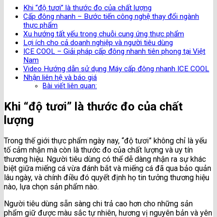
Khi “độ tươi” là thước đo của chất lượng
Cấp đông nhanh – Bước tiến công nghệ thay đổi ngành
thực phẩm
Xu hướng tất yếu trong chuỗi cung ứng thực phẩm
Lợi ích cho cả doanh nghiệp và người tiêu dùng
ICE COOL – Giải pháp cấp đông nhanh tiên phong tại Việt
Nam
Video Hướng dẫn sử dụng Máy cấp đông nhanh ICE COOL
Nhận liên hệ và báo giá
Bài viết liên quan:
Khi “độ tươi” là thước đo của chất
lượng
Trong thế giới thực phẩm ngày nay, “độ tươi” không chỉ là yếu
tố cảm nhận mà còn là thước đo của chất lượng và uy tín
thương hiệu. Người tiêu dùng có thể dễ dàng nhận ra sự khác
biệt giữa miếng cá vừa đánh bắt và miếng cá đã qua bảo quản
lâu ngày, và chính điều đó quyết định họ tin tưởng thương hiệu
nào, lựa chọn sản phẩm nào.
Người tiêu dùng sẵn sàng chi trả cao hơn cho những sản
phẩm giữ được màu sắc tự nhiên, hương vị nguyên bản và yên