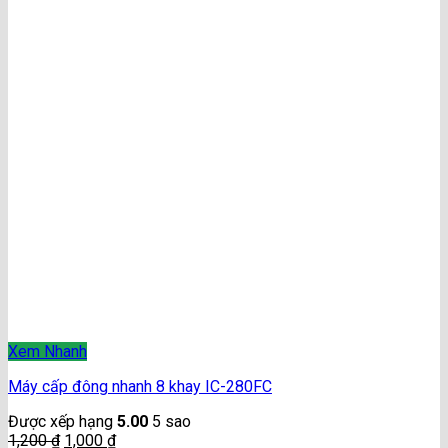
Xem Nhanh
Máy cấp đông nhanh 8 khay IC-280FC
Được xếp hạng
5.00
5 sao
1,200
₫
1,000
₫