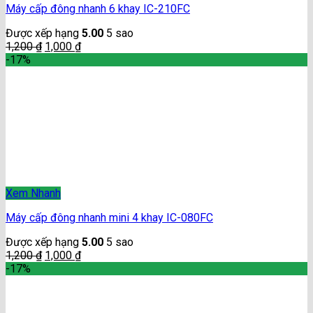
Máy cấp đông nhanh 6 khay IC-210FC
Được xếp hạng
5.00
5 sao
1,200
₫
1,000
₫
-17%
Xem Nhanh
Máy cấp đông nhanh mini 4 khay IC-080FC
Được xếp hạng
5.00
5 sao
1,200
₫
1,000
₫
-17%