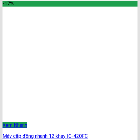
-17%
Xem Nhanh
Máy cấp đông nhanh 12 khay IC-420FC