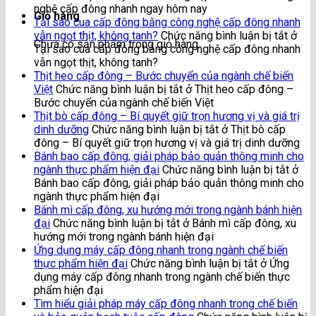
nghệ cấp đông nhanh ngay hôm nay
Giỏ hàng
Tại sao cua cấp đông bằng công nghệ cấp đông nhanh
vẫn ngọt thịt, không tanh?
Chức năng bình luận bị tắt
ở
Chưa có sản phẩm trong giỏ hàng.
Tại sao cua cấp đông bằng công nghệ cấp đông nhanh
vẫn ngọt thịt, không tanh?
Thịt heo cấp đông – Bước chuyển của ngành chế biến
Việt
Chức năng bình luận bị tắt
ở Thịt heo cấp đông –
Bước chuyển của ngành chế biến Việt
Thịt bò cấp đông – Bí quyết giữ trọn hương vị và giá trị
dinh dưỡng
Chức năng bình luận bị tắt
ở Thịt bò cấp
đông – Bí quyết giữ trọn hương vị và giá trị dinh dưỡng
Bánh bao cấp đông, giải pháp bảo quản thông minh cho
ngành thực phẩm hiện đại
Chức năng bình luận bị tắt
ở
Bánh bao cấp đông, giải pháp bảo quản thông minh cho
ngành thực phẩm hiện đại
Bánh mì cấp đông, xu hướng mới trong ngành bánh hiện
đại
Chức năng bình luận bị tắt
ở Bánh mì cấp đông, xu
hướng mới trong ngành bánh hiện đại
Ứng dụng máy cấp đông nhanh trong ngành chế biến
thực phẩm hiện đại
Chức năng bình luận bị tắt
ở Ứng
dụng máy cấp đông nhanh trong ngành chế biến thực
phẩm hiện đại
Tìm hiểu giải pháp máy cấp đông nhanh trong chế biến