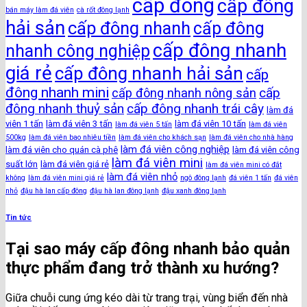
cấp đông
cấp đông
bán máy làm đá viên
cà rốt đông lạnh
hải sản
cấp đông nhanh
cấp đông
cấp đông nhanh
nhanh công nghiệp
giá rẻ
cấp đông nhanh hải sản
cấp
đông nhanh mini
cấp
cấp đông nhanh nông sản
đông nhanh thuỷ sản
cấp đông nhanh trái cây
làm đá
viên 1 tấn
làm đá viên 3 tấn
làm đá viên 10 tấn
làm đá viên 5 tấn
làm đá viên
500kg
làm đá viên bao nhiêu tiền
làm đá viên cho khách sạn
làm đá viên cho nhà hàng
làm đá viên công nghiệp
làm đá viên cho quán cà phê
làm đá viên công
làm đá viên mini
suất lớn
làm đá viên giá rẻ
làm đá viên mini có đắt
làm đá viên nhỏ
không
làm đá viên mini giá rẻ
ngô đông lạnh
đá viên 1 tấn
đá viên
nhỏ
đậu hà lan cấp đông
đậu hà lan đông lạnh
đậu xanh đông lạnh
Tin tức
Tại sao máy cấp đông nhanh bảo quản
thực phẩm đang trở thành xu hướng?
Giữa chuỗi cung ứng kéo dài từ trang trại, vùng biển đến nhà