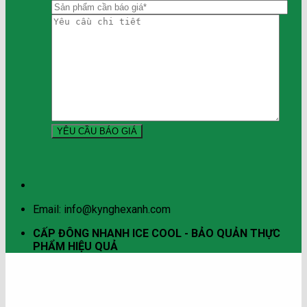
Email: info@kynghexanh.com
CẤP ĐÔNG NHANH ICE COOL - BẢO QUẢN THỰC
PHẨM HIỆU QUẢ