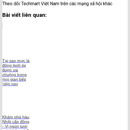
Theo dõi Techmart Việt Nam trên các mạng xã hội khác
Bài viết liên quan:
Tại sao mực lá
đông lạnh lại
được ưa
chuộng trong
mọi gian bếp
hiện nay
Khám phá hàu
Nhật cấp đông
- Vị ngon tươi