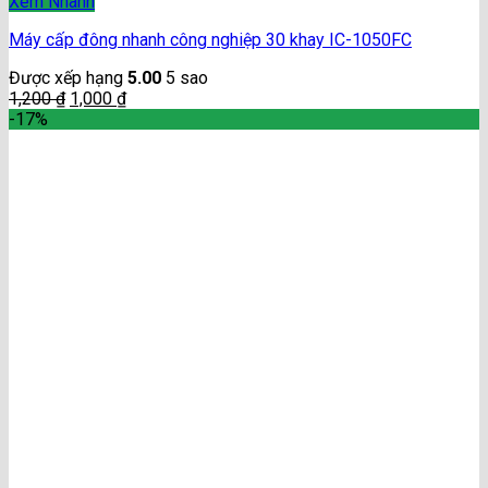
Xem Nhanh
Máy cấp đông nhanh công nghiệp 30 khay IC-1050FC
Được xếp hạng
5.00
5 sao
1,200
₫
1,000
₫
-17%