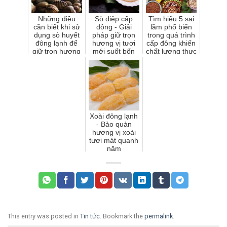
Những điều
Sò điệp cấp
Tìm hiểu 5 sai
cần biết khi sử
đông - Giải
lầm phổ biến
dụng sò huyết
pháp giữ trọn
trong quá trình
đông lạnh để
hương vị tươi
cấp đông khiến
giữ trọn hương
mới suốt bốn
chất lượng thực
vị tươi ngon
mùa
phẩm giảm
Xoài đông lạnh
- Bảo quản
hương vị xoài
tươi mát quanh
năm
This entry was posted in
Tin tức
. Bookmark the
permalink
.