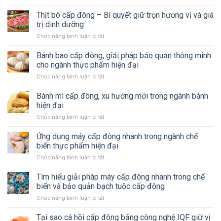
Thịt
bằng
công
heo
Thịt bò cấp đông – Bí quyết giữ trọn hương vị và giá
công
nghệ
cấp
nghệ
trị dinh dưỡng
cấp
đông
cấp
đông
Chức năng bình luận bị tắt
ở
–
đông
nhanh
Thịt
Bước
nhanh
ngay
bò
Bánh bao cấp đông, giải pháp bảo quản thông minh
chuyển
vẫn
hôm
cấp
của
cho ngành thực phẩm hiện đại
ngọt
nay
đông
ngành
thịt,
Chức năng bình luận bị tắt
ở
–
chế
không
Bánh
Bí
biến
tanh?
bao
Bánh mì cấp đông, xu hướng mới trong ngành bánh
quyết
Việt
cấp
giữ
hiện đại
đông,
trọn
Chức năng bình luận bị tắt
ở
giải
hương
Bánh
pháp
vị
mì
Ứng dụng máy cấp đông nhanh trong ngành chế
bảo
và
cấp
quản
biến thực phẩm hiện đại
giá
đông,
thông
trị
Chức năng bình luận bị tắt
ở
xu
minh
dinh
Ứng
hướng
cho
dưỡng
dụng
Tìm hiểu giải pháp máy cấp đông nhanh trong chế
mới
ngành
máy
trong
biến và bảo quản bạch tuộc cấp đông
thực
cấp
ngành
phẩm
Chức năng bình luận bị tắt
ở
đông
bánh
hiện
Tìm
nhanh
hiện
đại
hiểu
Tại sao cá hồi cấp đông bằng công nghệ IQF giữ vị
trong
đại