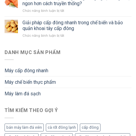
giải
ngành
ngon hơn cách truyền thống?
pháp
chế
Chức năng bình luận bị tắt
ở
máy
biến
Tại
cấp
thực
sao
Giải pháp cấp đông nhanh trong chế biến và bảo
đông
phẩm
cá
nhanh
quản khoai tây cấp đông
hiện
hồi
trong
đại
Chức năng bình luận bị tắt
ở
cấp
chế
Giải
đông
biến
pháp
bằng
và
cấp
DANH MỤC SẢN PHẨM
công
bảo
đông
nghệ
quản
nhanh
IQF
bạch
trong
giữ
tuộc
Máy cấp đông nhanh
chế
vị
cấp
biến
ngon
đông
Máy chế biến thực phẩm
và
hơn
bảo
cách
quản
Máy làm đá sạch
truyền
khoai
thống?
tây
cấp
TÌM KIẾM THEO GỢI Ý
đông
bán máy làm đá viên
cà rốt đông lạnh
cấp đông