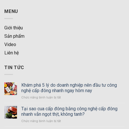
MENU
Giới thiệu
Sản phẩm
Video
Liên hệ
TIN TỨC
Khám phá 5 lý do doanh nghiệp nên đầu tư công
nghệ cấp đông nhanh ngay hôm nay
Chức năng bình luận bị tắt
ở
Khám
phá
Tại sao cua cấp đông bằng công nghệ cấp đông
5
nhanh vẫn ngọt thịt, không tanh?
lý
Chức năng bình luận bị tắt
ở
do
Tại
doanh