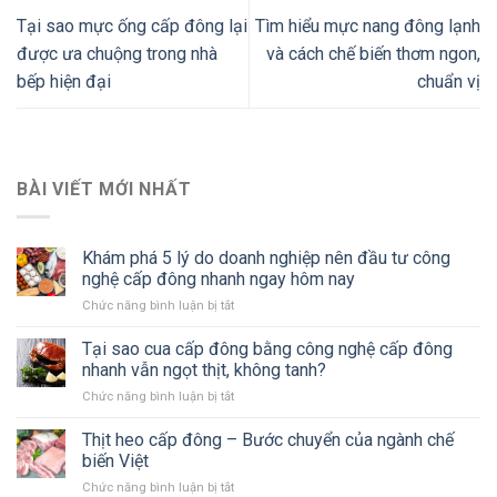
Tại sao mực ống cấp đông lại
Tìm hiểu mực nang đông lạnh
được ưa chuộng trong nhà
và cách chế biến thơm ngon,
bếp hiện đại
chuẩn vị
BÀI VIẾT MỚI NHẤT
Khám phá 5 lý do doanh nghiệp nên đầu tư công
nghệ cấp đông nhanh ngay hôm nay
Chức năng bình luận bị tắt
ở
Khám
phá
Tại sao cua cấp đông bằng công nghệ cấp đông
5
nhanh vẫn ngọt thịt, không tanh?
lý
Chức năng bình luận bị tắt
ở
do
Tại
doanh
sao
Thịt heo cấp đông – Bước chuyển của ngành chế
nghiệp
cua
nên
biến Việt
cấp
đầu
Chức năng bình luận bị tắt
ở
đông
tư